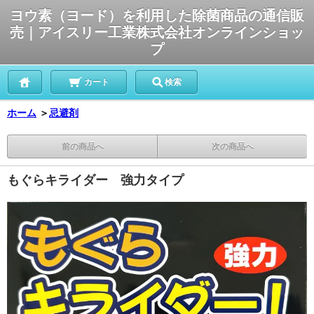
ヨウ素（ヨード）を利用した除菌商品の通信販
売｜アイスリー工業株式会社オンラインショッ
プ
カート
検索
ホーム
＞
忌避剤
前の商品へ
次の商品へ
もぐらキライダー 強力タイプ